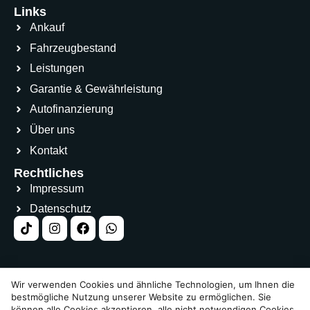
Links
Ankauf
Fahrzeugbestand
Leistungen
Garantie & Gewährleistung
Autofinanzierung
Über uns
Kontakt
Rechtliches
Impressum
Datenschutz
Wir verwenden Cookies und ähnliche Technologien, um Ihnen die
bestmögliche Nutzung unserer Website zu ermöglichen. Sie
© 2026. Alle Rechte Vorbehalten.
können alle Cookies akzeptieren, alle nicht notwendigen Cookies