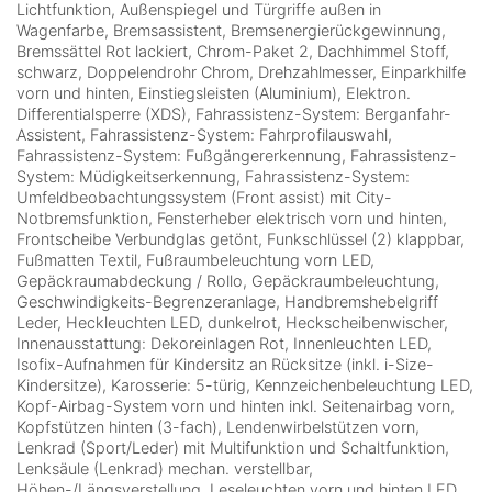
Lichtfunktion, Außenspiegel und Türgriffe außen in
Wagenfarbe, Bremsassistent, Bremsenergierückgewinnung,
Bremssättel Rot lackiert, Chrom-Paket 2, Dachhimmel Stoff,
schwarz, Doppelendrohr Chrom, Drehzahlmesser, Einparkhilfe
vorn und hinten, Einstiegsleisten (Aluminium), Elektron.
Differentialsperre (XDS), Fahrassistenz-System: Berganfahr-
Assistent, Fahrassistenz-System: Fahrprofilauswahl,
Fahrassistenz-System: Fußgängererkennung, Fahrassistenz-
System: Müdigkeitserkennung, Fahrassistenz-System:
Umfeldbeobachtungssystem (Front assist) mit City-
Notbremsfunktion, Fensterheber elektrisch vorn und hinten,
Frontscheibe Verbundglas getönt, Funkschlüssel (2) klappbar,
Fußmatten Textil, Fußraumbeleuchtung vorn LED,
Gepäckraumabdeckung / Rollo, Gepäckraumbeleuchtung,
Geschwindigkeits-Begrenzeranlage, Handbremshebelgriff
Leder, Heckleuchten LED, dunkelrot, Heckscheibenwischer,
Innenausstattung: Dekoreinlagen Rot, Innenleuchten LED,
Isofix-Aufnahmen für Kindersitz an Rücksitze (inkl. i-Size-
Kindersitze), Karosserie: 5-türig, Kennzeichenbeleuchtung LED,
Kopf-Airbag-System vorn und hinten inkl. Seitenairbag vorn,
Kopfstützen hinten (3-fach), Lendenwirbelstützen vorn,
Lenkrad (Sport/Leder) mit Multifunktion und Schaltfunktion,
Lenksäule (Lenkrad) mechan. verstellbar,
Höhen-/Längsverstellung, Leseleuchten vorn und hinten LED,