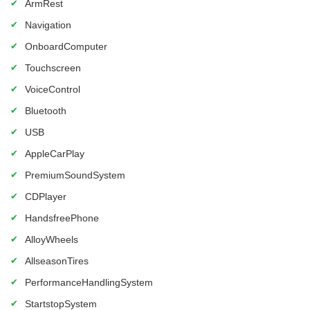
✔
ArmRest
✔
Navigation
✔
OnboardComputer
✔
Touchscreen
✔
VoiceControl
✔
Bluetooth
✔
USB
✔
AppleCarPlay
✔
PremiumSoundSystem
✔
CDPlayer
✔
HandsfreePhone
✔
AlloyWheels
✔
AllseasonTires
✔
PerformanceHandlingSystem
✔
StartstopSystem