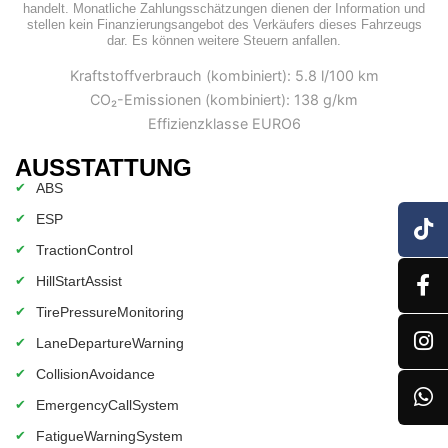
handelt. Monatliche Zahlungsschätzungen dienen der Information und
stellen kein Finanzierungsangebot des Verkäufers dieses Fahrzeugs
dar. Es können weitere Steuern anfallen.
Kraftstoffverbrauch (kombiniert): 5.8 l/100 km
CO₂-Emissionen (kombiniert): 138 g/km
Effizienzklasse EURO6
AUSSTATTUNG
✔
ABS
✔
ESP
✔
TractionControl
✔
HillStartAssist
✔
TirePressureMonitoring
✔
LaneDepartureWarning
✔
CollisionAvoidance
✔
EmergencyCallSystem
✔
FatigueWarningSystem