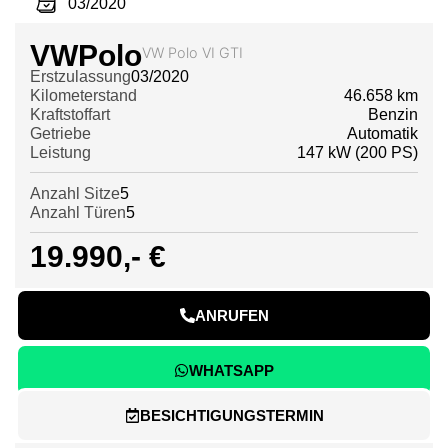
03/2020
VW
Polo
VW Polo VI GTI
Erstzulassung
03/2020
Kilometerstand
46.658 km
Kraftstoffart
Benzin
Getriebe
Automatik
Leistung
147 kW (200 PS)
Anzahl Sitze
5
Anzahl Türen
5
19.990,- €
ANRUFEN
WHATSAPP
BESICHTIGUNGSTERMIN