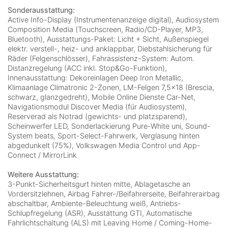
Sonderausstattung:
Active Info-Display (Instrumentenanzeige digital), Audiosystem
Composition Media (Touchscreen, Radio/CD-Player, MP3,
Bluetooth), Ausstattungs-Paket: Licht + Sicht, Außenspiegel
elektr. verstell-, heiz- und anklappbar, Diebstahlsicherung für
Räder (Felgenschlösser), Fahrassistenz-System: Autom.
Distanzregelung (ACC inkl. Stop&Go-Funktion),
Innenausstattung: Dekoreinlagen Deep Iron Metallic,
Klimaanlage Climatronic 2-Zonen, LM-Felgen 7,5×18 (Brescia,
schwarz, glanzgedreht), Mobile Online Dienste Car-Net,
Navigationsmodul Discover Media (für Audiosystem),
Reserverad als Notrad (gewichts- und platzsparend),
Scheinwerfer LED, Sonderlackierung Pure-White uni, Sound-
System beats, Sport-Select-Fahrwerk, Verglasung hinten
abgedunkelt (75%), Volkswagen Media Control und App-
Connect / MirrorLink
Weitere Ausstattung:
3-Punkt-Sicherheitsgurt hinten mitte, Ablagetasche an
Vordersitzlehnen, Airbag Fahrer-/Beifahrerseite, Beifahrerairbag
abschaltbar, Ambiente-Beleuchtung weiß, Antriebs-
Schlupfregelung (ASR), Ausstattung GTI, Automatische
Fahrlichtschaltung (ALS) mit Leaving Home / Coming-Home-