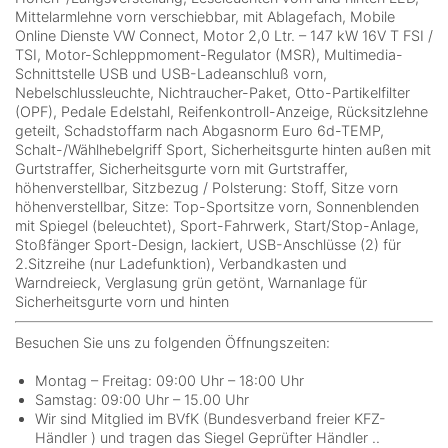
Mittelarmlehne vorn verschiebbar, mit Ablagefach, Mobile
Online Dienste VW Connect, Motor 2,0 Ltr. – 147 kW 16V T FSI /
TSI, Motor-Schleppmoment-Regulator (MSR), Multimedia-
Schnittstelle USB und USB-Ladeanschluß vorn,
Nebelschlussleuchte, Nichtraucher-Paket, Otto-Partikelfilter
(OPF), Pedale Edelstahl, Reifenkontroll-Anzeige, Rücksitzlehne
geteilt, Schadstoffarm nach Abgasnorm Euro 6d-TEMP,
Schalt-/Wählhebelgriff Sport, Sicherheitsgurte hinten außen mit
Gurtstraffer, Sicherheitsgurte vorn mit Gurtstraffer,
höhenverstellbar, Sitzbezug / Polsterung: Stoff, Sitze vorn
höhenverstellbar, Sitze: Top-Sportsitze vorn, Sonnenblenden
mit Spiegel (beleuchtet), Sport-Fahrwerk, Start/Stop-Anlage,
Stoßfänger Sport-Design, lackiert, USB-Anschlüsse (2) für
2.Sitzreihe (nur Ladefunktion), Verbandkasten und
Warndreieck, Verglasung grün getönt, Warnanlage für
Sicherheitsgurte vorn und hinten
Besuchen Sie uns zu folgenden Öffnungszeiten:
Montag – Freitag: 09:00 Uhr – 18:00 Uhr
Samstag: 09:00 Uhr – 15.00 Uhr
Wir sind Mitglied im BVfK (Bundesverband freier KFZ-
Händler ) und tragen das Siegel Geprüfter Händler ..