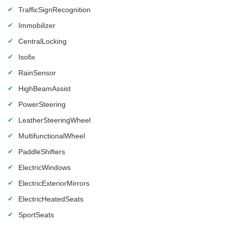
✔
TrafficSignRecognition
✔
Immobilizer
✔
CentralLocking
✔
Isofix
✔
RainSensor
✔
HighBeamAssist
✔
PowerSteering
✔
LeatherSteeringWheel
✔
MultifunctionalWheel
✔
PaddleShifters
✔
ElectricWindows
✔
ElectricExteriorMirrors
✔
ElectricHeatedSeats
✔
SportSeats