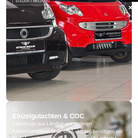
STEUER + MELDUNG
03
Einzelgutachten & COC
Fahrzeuge aus Ländern mit anderen
Fahrzeugnormen (z. B. USA, Japan) benötigen ein