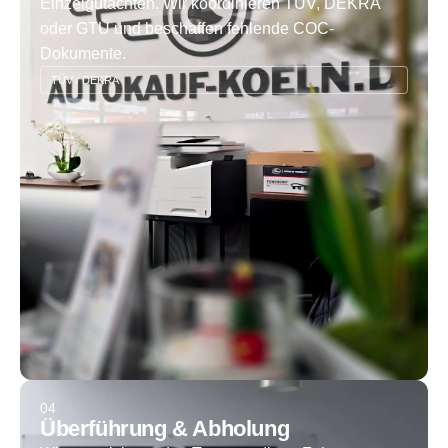
Einzelgutachten. Wir koordinieren TÜV, DEKRA
oder GTÜ und beschaffen fehlende COC-
Dokumente.
TÜV / DEKRA
04
Überführung & Abholung