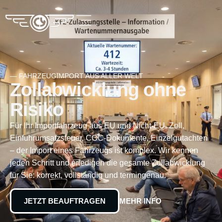
— FAHRZEUGIMPORT AUS ALLER WELT
Zoll­ab­wick­lung ohne
Risiko
Für Ihr Importfahrzeug aus EU und Nicht-EU. Zoll,
Einfuhrumsatzsteuer, COC-Dokumente, Einzelgutachten
– der Import eines Fahrzeugs ist komplex. Wir kennen
jeden Schritt und erledigen die gesamte Zollabwicklung
für Sie: korrekt, vollständig und termingenau.
JETZT BEAUFTRAGEN
MEHR INFO