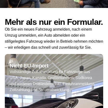
Mehr als nur ein Formular.
Ob Sie ein neues Fahrzeug anmelden, nach einem
Umzug ummelden, ein Auto abmelden oder ein
stillgelegtes Fahrzeug wieder in Betrieb nehmen möchten
– wir erledigen das schnell und zuverlässig für Sie.
01
Nicht-EU-Import
Vollständige Zollabwicklung für Fahrzeuge aus
USA, Japan, Kanada, Großbritannien, Südkorea
und weiteren Drittländern. Inkl. Einfuhranmeldung,
Zollzahlung und Steuerabwicklung.
ZOLL + STEUER