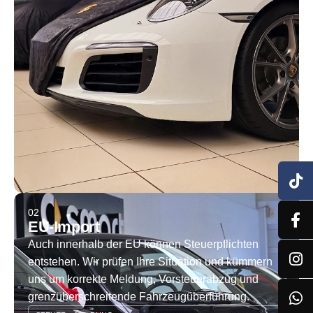
02
EU-Import
Auch innerhalb der EU können Steuerpflichten
entstehen. Wir prüfen Ihre Situation und kümmern
uns um korrekte Meldung, Vorsteuerabzug und
grenzüberschreitende Fahrzeugüberführung.